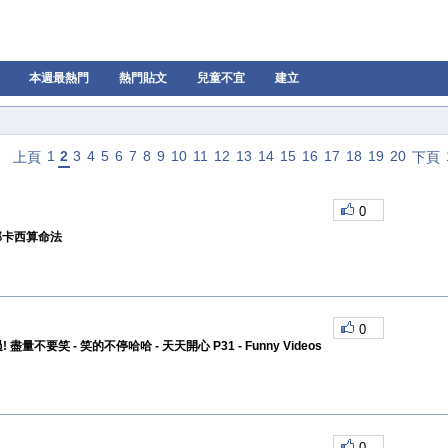
本週最熱門
熱門貼文
兒童不宜
建立
1
2
3
4
5
6
7
8
9
10
11
12
13
14
15
16
17
18
19
20
上頁
下頁
0
那卡西算命法
0
盡量不要笑 - 笑的不停哈哈 - 天天開心 P31 - Funny Videos
0