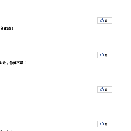
0
台電腦!!
0
太近，你就不聽！
0
0