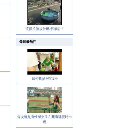
這影片該放什麼標題呢 ？
每日最熱門
如何收拾房間1秒
每次總是有性感女生在我看球賽時出
現