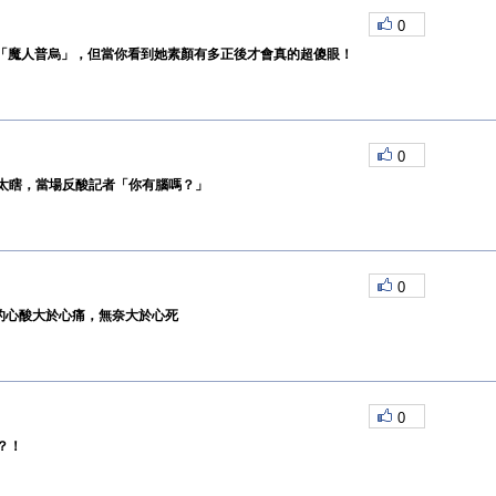
0
詮釋「魔人普烏」，但當你看到她素顏有多正後才會真的超傻眼！
0
太瞎，當場反酸記者「你有腦嗎？」
0
主的心酸大於心痛，無奈大於心死
0
？！