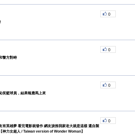
0
!
0
和警方對峙
0
恥笑籃球員，結果報應馬上來
0
友有英雄夢 看完電影就發作 網友淚推我家老大就是這樣 還自製
超人 / Taiwan version of Wonder Woman】