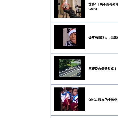
惊喜! 千萬不要再錯過! 
China
爆笑恶搞路人，结果
三寶逆向氣勢壓眾！
OMG...現在的小孩