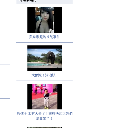
每週最熱門
美妹學超跑被刮事件
大象毀了泳池趴...
熊孩子 太有天分了！跳得快比大媽們
還專業了！