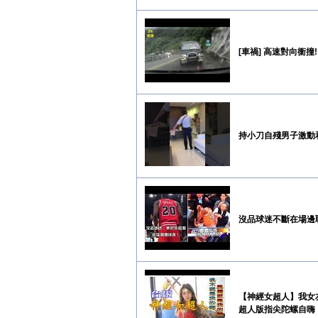
[車禍] 高速對向衝撞!
持小刀自殘男子激動
沒品球迷不斷在場邊
【神經女超人】我女
超人版指尖陀螺自嗨【神力女