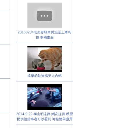
20160204老夫妻騎車與混凝土車相
撞 車禍畫面
進擊的動物搞笑大合輯
2014-9-22 泰山明志路 網友提供 希望
提供給當事者可以看到 可報警舉證用