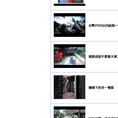
台幣2500以內組裝一
就跟你說不要靠大車
樓梯下的另一隻眼