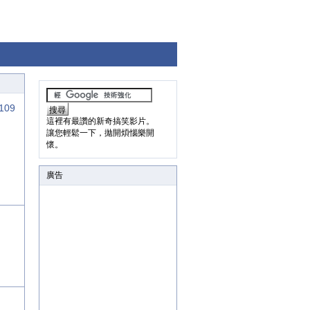
109
這裡有最讚的新奇搞笑影片。
讓您輕鬆一下，拋開煩惱樂開
懷。
廣告