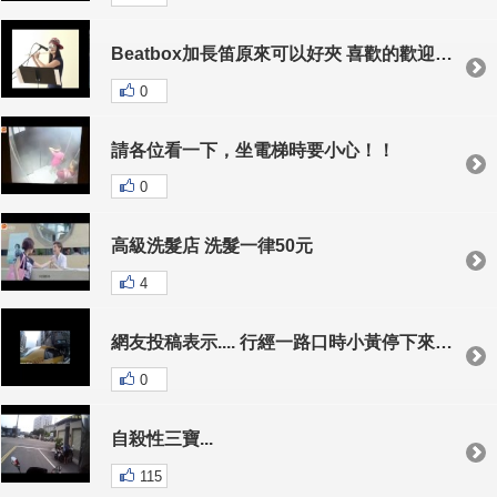
Beatbox加長笛原來可以好夾 喜歡的歡迎SHARE!
0
請各位看一下，坐電梯時要小心！！
0
高級洗髮店 洗髮一律50元
4
網友投稿表示.... 行經一路口時小黃停下來又無預警右轉 差點被雷 超小黃車還是從左邊
0
自殺性三寶...
115