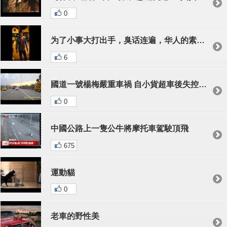
0
为了小事大打出手，臭话连遍，华人的素质都被拉低了！
6
國道一號楊梅嚴重車禍 自小貨超車後失控翻覆 2014 3 21
0
中國公路上一隻公牛將摩托車駕駛頂飛
675
運動貓
0
老車的野性美