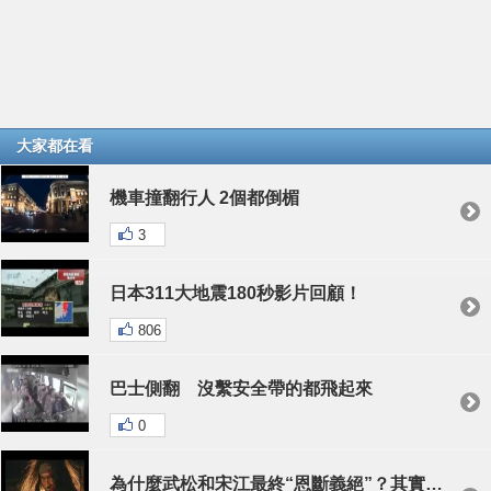
大家都在看
機車撞翻行人 2個都倒楣
3
日本311大地震180秒影片回顧！
806
巴士側翻 沒繫安全帶的都飛起來
0
為什麼武松和宋江最終“恩斷義絕”？其實在上梁山前就已經有裂痕