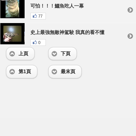
可怕！！！鱷魚吃人一幕
77
史上最強無敵神駕駛 我真的看不懂
0
上頁
下頁
第1頁
最末頁