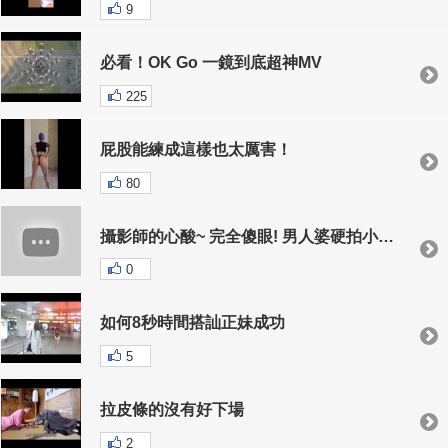
9
必看！OK Go 一鏡到底超神MV
225
屁股能練成這樣也太厲害！
80
攝影師的心酸~ 完全傻眼! 男人婆硬拍小女人照
0
如何8秒時間搭訕正妹成功
5
拉皮條的沒有好下場
2