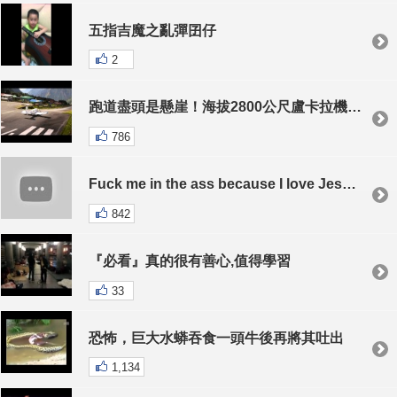
五指吉魔之亂彈囝仔
2
跑道盡頭是懸崖！海拔2800公尺盧卡拉機場 全球最危險
786
Fuck me in the ass because I love Jesus (中文字幕)
842
『必看』真的很有善心,值得學習
33
恐怖，巨大水蟒吞食一頭牛後再將其吐出
1,134