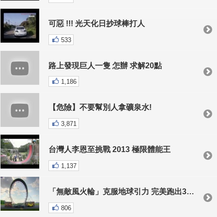
可惡 !!! 光天化日抄球棒打人
533
路上發現巨人一隻 怎辦 求解20點
1,186
【危險】不要幫別人拿礦泉水!
3,871
台灣人李恩至挑戰 2013 極限體能王
1,137
「無敵風火輪」克服地球引力 完美跑出360度弧度
806