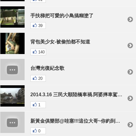
手扶梯把可愛的小鳥搞糊塗了
39
背包美少女-被偷拍都不知道
140
台灣光復紀念歌
20
2014.3.16 三民大順陸橋車禍.阿婆摔車駕駛淡定旁觀！
1
新黃金俱樂部@哇塞!!!這位大哥~你釣到魚精了@
0