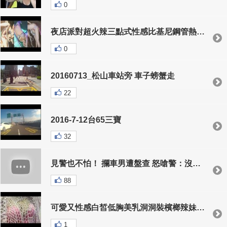
0
夜店派對超火辣三點式性感比基尼鋼管熱舞影片流出
0
20160713_松山車站旁 車子螃蟹走
22
2016-7-12台65三寶
32
見警也不怕！ 攔車男遭盤查 怒嗆警：沒教養
88
可愛又性感白皙低胸美乳洞洞裝檳榔辣妹直播放送福利哥哥快來買檳榔不然妹妹要吃土了
1