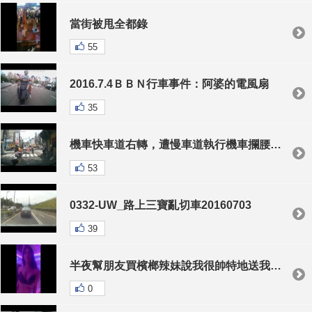
當街被甩全都錄
55
2016.7.4ＢＢＮ行車事件：阿婆的電風扇
35
機車快車道右轉，遭慢車道執行機車攔腰撞上
53
0332-UW_路上三寶亂切車20160703
39
半夜幫朋友買檳榔辣妹說我很帥特地送我一段艷舞
0