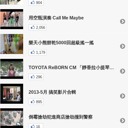
904
用空瓶演奏 Call Me Maybe
2,056
樂天小熊餅乾5000回超級搖一搖
1,179
TOYOTA ReBORN CM 「靜香拉小提琴」篇 30s (繁中)
296
2013-5月 搞笑影片合輯
895
倒霉搶劫犯進商店搶劫撞到警察
16