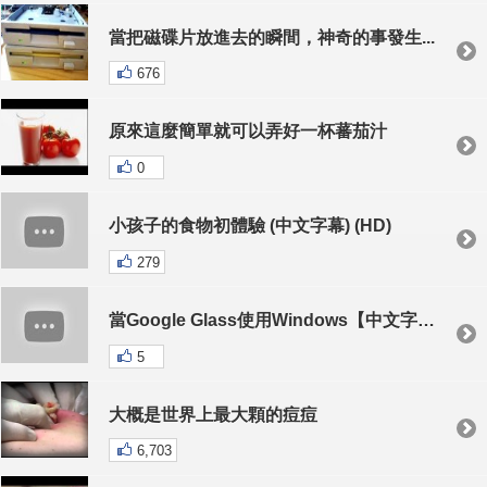
當把磁碟片放進去的瞬間，神奇的事發生...
676
原來這麼簡單就可以弄好一杯蕃茄汁
0
小孩子的食物初體驗 (中文字幕) (HD)
279
當Google Glass使用Windows【中文字幕】
5
大概是世界上最大顆的痘痘
6,703