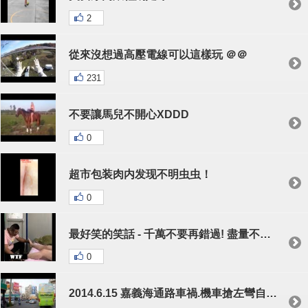
2
從來沒想過高壓電線可以這樣玩 ＠＠
231
不要讓馬兒不開心XDDD
0
超市包装肉内发现不明虫虫！
0
最好笑的笑話 - 千萬不要再錯過! 盡量不要笑 - 笑的不停哈哈 P16 | Chinese Funny Clips 2017
0
2014.6.15 嘉義海通路車禍.機車搶左彎自小客撞上！