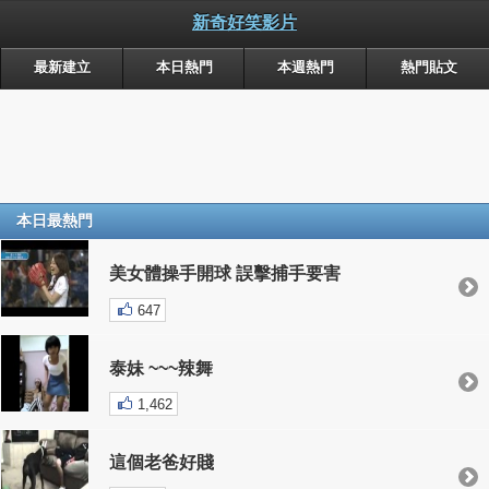
新奇好笑影片
最新建立
本日熱門
本週熱門
熱門貼文
本日最熱門
美女體操手開球 誤擊捕手要害
647
泰妹 ~~~辣舞
1,462
這個老爸好賤