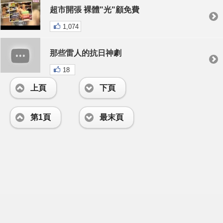
超市開張 裸體"光"顧免費
1,074
那些雷人的抗日神劇
18
上頁
下頁
第1頁
最末頁