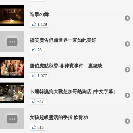
進擊の舞
1,129
搞笑廣告但願世界一直如此美好
28
唐伯虎點秋香-菲律賓事件 稟總統
1,077
卡通幹譙狗大戰芝加哥熱狗店 [中文字幕]
647
女孩超級靈活的手指 軟骨功
516