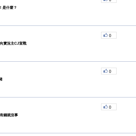
！是什麼？
0
向實況主CJ宣戰
0
豬
0
事有錢就沒事