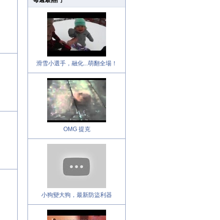
每週最熱門
滑雪小選手，融化...萌翻全場！
OMG 提克
小狗變大狗，最新防盜利器