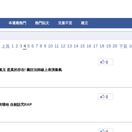
本週最熱門
熱門貼文
兒童不宜
建立
1
2
3
4
5
6
7
8
9
10
11
12
13
14
15
16
17
18
19
20
1
上頁
下頁
0
玉 是真的存在! 瘋狂法師線上表演集氣
0
濕有嘻哈 自創詛咒RAP
0