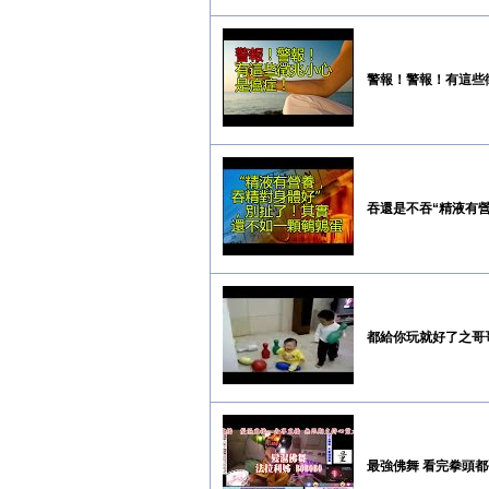
警報！警報！有這些
吞還是不吞“精液有
都給你玩就好了之哥
最強佛舞 看完拳頭都