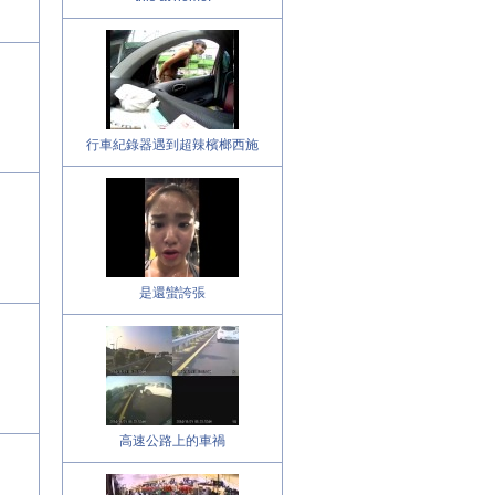
行車紀錄器遇到超辣檳榔西施
是還蠻誇張
高速公路上的車禍