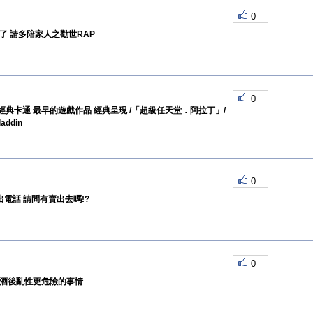
0
了 請多陪家人之勸世RAP
0
典卡通 最早的遊戲作品 經典呈現 /「超級任天堂．阿拉丁」/
addin
0
出電話 請問有賣出去嗎!?
0
比酒後亂性更危險的事情