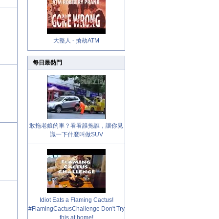
大整人 - 搶劫ATM
每日最熱門
敢拖老娘的車？看看誰拖誰，讓你見
識一下什麼叫做SUV
Idiot Eats a Flaming Cactus!
#FlamingCactusChallenge Don't Try
this at home!