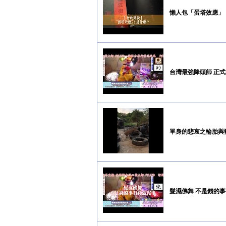
懶人包「蛋塔效應」
台灣最強降頭師 正式
單身的悲哀之輪胎與
髮濕佛舞 不是錢的