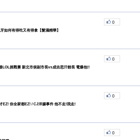
0
 尾牙如何有得吃又有得拿【髮濕精華】
0
LOL挑戰賽 新北市侯副市長vs成吉思汗館長 電爆他!!
0
EZ! 你全家都EZ! / CJ洋腸事件 他不走!我走!
0