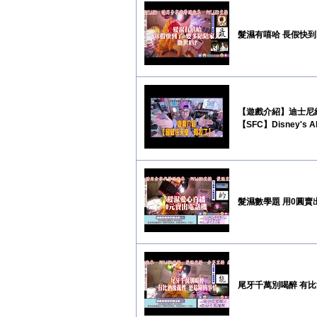
髮濕有嘻哈 長假快到
【遊戲介紹】迪士尼經
【SFC】Disney's Al
髮濕數學題 用0圓賣
尾牙千萬別喝醉 有