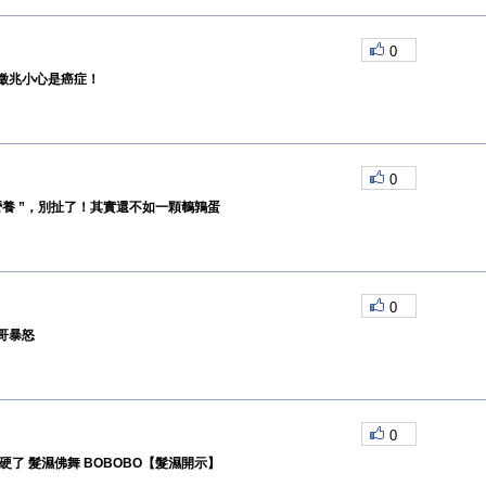
0
徵兆小心是癌症！
0
營養 ”，別扯了！其實還不如一顆鵪鶉蛋
0
哥暴怒
0
硬了 髮濕佛舞 BOBOBO【髮濕開示】