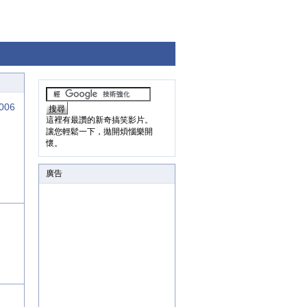
006
這裡有最讚的新奇搞笑影片。
讓您輕鬆一下，拋開煩惱樂開
懷。
廣告