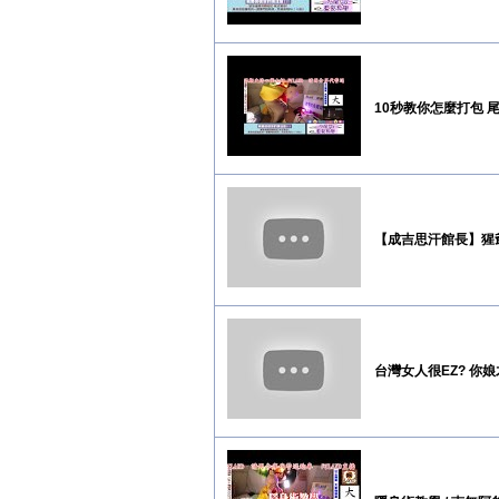
10秒教你怎麼打包
【成吉思汗館長】猩爺
台灣女人很EZ? 你娘才