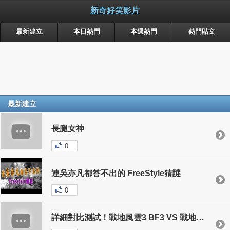
新奇好笑影片
最新建立
本日熱門
本週熱門
熱門貼文
最新建立
長腿女神
0
連吳亦凡都答不出的 FreeStyle猜謎
0
詳細對比測試！戰地風雲3 BF3 VS 戰地之王 AVA 畫質&流暢度測試 [HD 1080P 60FPS]