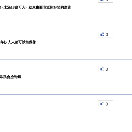
(未滿18歲可入)_結束畫面老派到好笑的廣告
0
有心 人人都可以當偶像
0
 常跳會撿到錢
0