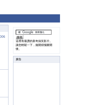
006
這裡有最讚的新奇搞笑影片。
讓您輕鬆一下，拋開煩惱樂開
懷。
廣告