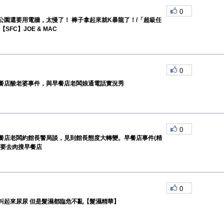
0
公園還要用電牆，太慢了！ 棒子拿起來就K暴龍了！/「超級任
SFC】JOE & MAC
0
餐店酸老婆事件，與早餐店老闆娘通電話實況秀
0
餐店老闆約館長警局談，見到館長態度大轉變。早餐店事件(精
不要去肉搜早餐店
0
叫起來尿尿 但是髮濕都臨危不亂【髮濕精華】