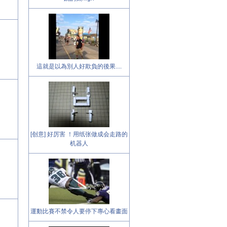
這就是以為別人好欺負的後果....
[创意] 好厉害 ！用纸张做成会走路的
机器人
運動比賽不禁令人要停下專心看畫面