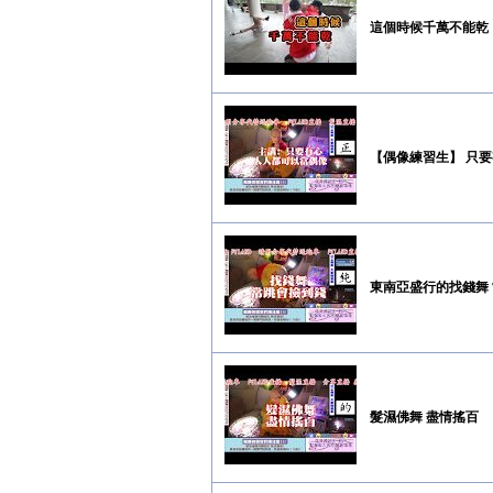
這個時候千萬不能乾！
【偶像練習生】 只要
東南亞盛行的找錢舞
髮濕佛舞 盡情搖百