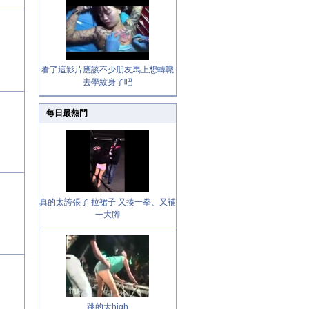
看了這影片應該不少朋友馬上想轉職
去學紋身了吧
每日最熱門
真的太誇張了 拉裙子 又揍一拳、又補
一大腳
跳的太high