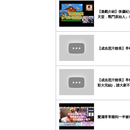
【遊戲介紹】侏儸紀
天堂．戰鬥原始人」/【
【成吉思汗館長】早
【成吉思汗館長】早
彩大完結)，請大家
髮濕常常睡到一半被