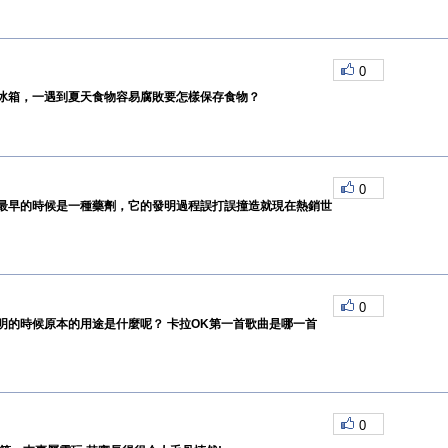
0
冰箱，一遇到夏天食物容易腐敗要怎樣保存食物？
0
最早的時候是一種藥劑，它的發明過程誤打誤撞造就現在熱銷世
0
明的時候原本的用途是什麼呢？ 卡拉OK第一首歌曲是哪一首
0