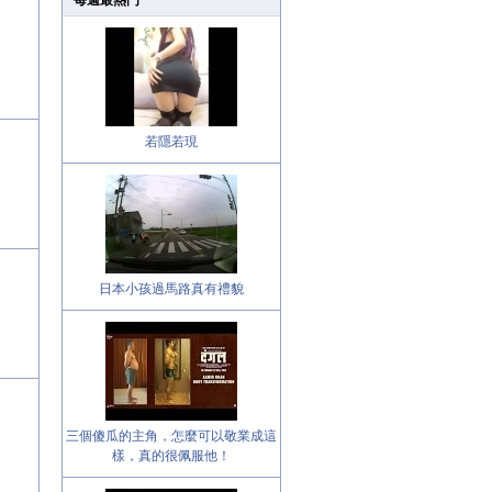
每週最熱門
若隱若現
日本小孩過馬路真有禮貌
三個傻瓜的主角，怎麼可以敬業成這
樣，真的很佩服他！