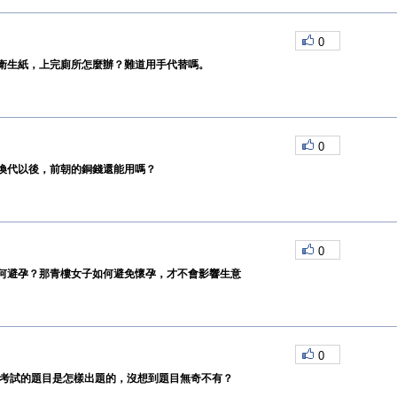
0
衛生紙，上完廁所怎麼辦？難道用手代替嗎。
0
換代以後，前朝的銅錢還能用嗎？
0
何避孕？那青樓女子如何避免懷孕，才不會影響生意
0
舉考試的題目是怎樣出題的，沒想到題目無奇不有？