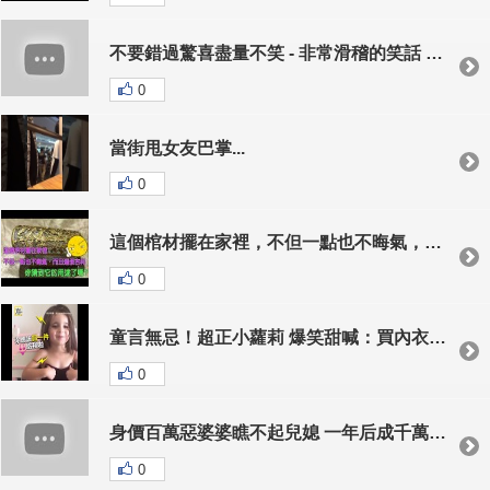
不要錯過驚喜盡量不笑 - 非常滑稽的笑話 - 笑不停哈哈 P12
0
當街甩女友巴掌...
0
這個棺材擺在家裡，不但一點也不晦氣，而且還很吉祥，它的用途更是讓你意想不到
0
童言無忌！超正小蘿莉 爆笑甜喊：買內衣給我
0
身價百萬惡婆婆瞧不起兒媳 一年后成千萬富翁 婆婆當眾跪著求原諒。。。
0