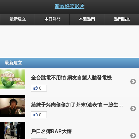
新奇好笑影片
最新建立
本日熱門
本週熱門
熱門貼文
最新建立
全台跳電不用怕 網友自製人體發電機
0
給妹子烤肉偷偷加了芥末!這表情,一臉生無可戀啊
0
戶口名簿RAP大嬸