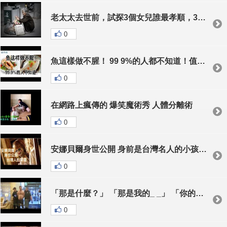
老太太去世前，試探3個女兒誰最孝順，3頓飯3次落淚，卻把傳家寶給了小女！
0
魚這樣做不腥！ 99 9%的人都不知道！值得收藏
0
在網路上瘋傳的 爆笑魔術秀 人體分離術
0
安娜貝爾身世公開 身前是台灣名人的小孩 死後變嬰靈
0
「那是什麼？」 「那是我的_ _」 「你的_ _好吧！」
0