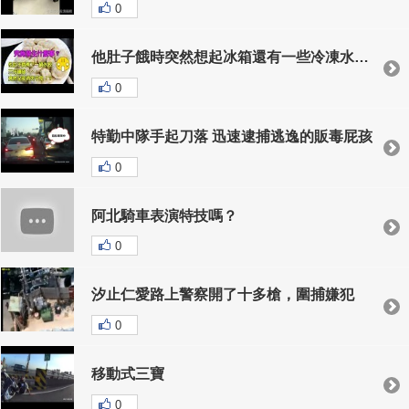
0
他肚子餓時突然想起冰箱還有一些冷凍水餃，但是丟入鍋裡煮3分鐘後「水餃居然全部消失」
0
特勤中隊手起刀落 迅速逮捕逃逸的販毒屁孩
0
阿北騎車表演特技嗎？
0
汐止仁愛路上警察開了十多槍，圍捕嫌犯
0
移動式三寶
0