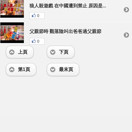
狼人殺遊戲 在中國遭到禁止 原因是...
0
父親節時 觀落陰叫出爸爸過父親節
0
上頁
下頁
第1頁
最末頁