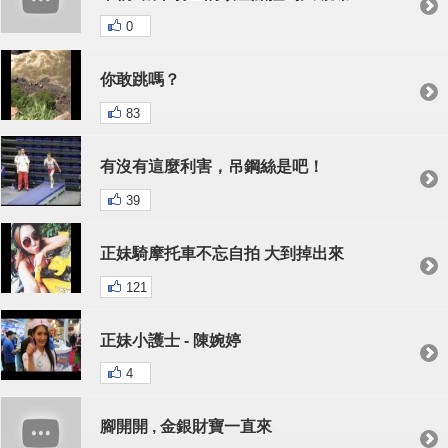
0
你敢跳嗎？
83
有沒有這麼利害，吊鋼絲是吧！
39
正妹騎摩托車不忘自拍 大到掉出來
121
正妹小護士 - 陳婉婷
4
腳開開 , 金銀財寶一直來