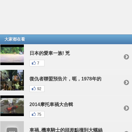
大家都在看
日本的愛車一族! 兇
7
復仇者聯盟預告片，呃，1978年的
92
2014摩托車禍大合輯
75
車禍..機車騎士的頭差點撞到大螺絲