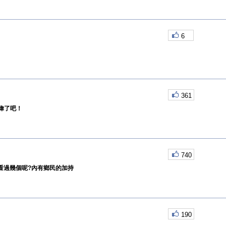
6
361
偉了吧！
740
你看過幾個呢?內有鄉民的加持
190