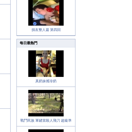
損友整人篇 第四回
每日最熱門
真奶妹搖珍奶
戰鬥民族 軍鏟當殺人飛刀 超級準