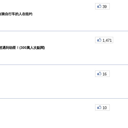
39
运行在骑自行车的人在纽约
1,471
遇到劫匪！(300萬人次點閱)
16
10