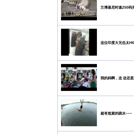
兰博基尼时速250
这位印度大兄也太HIGH了吧..
我的妈啊，这 这还
超有尬資的跳水~~~