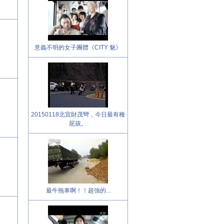
意義不明的女子團體《CITY 魅》
20150118北宜財茂彎，今日最有種
屁孩。
最牛拖車啊！！超強的...