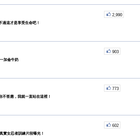
2,990
不過這才是享受生命吧！
903
飲一加侖牛奶
773
你不答應，我就一直站在這裡！
602
伊朗真實女忍者訓練片段曝光！