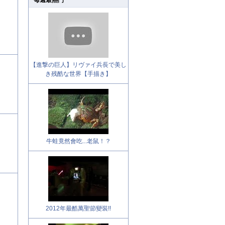
每週最熱門
【進撃の巨人】リヴァイ兵長で美し
き残酷な世界【手描き】
牛蛙竟然會吃...老鼠！？
2012年最酷萬聖節變裝!!