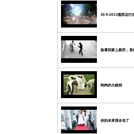
30-9-2013揽胜
急著回家上廁所，竟然
狗狗的大絕招
你的未來我全包了