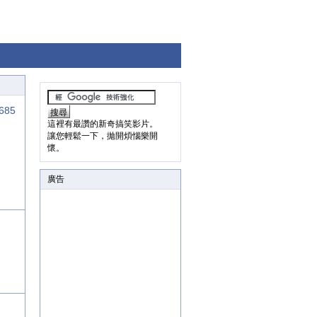
685
這裡有最讚的新奇搞笑影片。
讓您輕鬆一下，拋開煩惱樂開
懷。
廣告