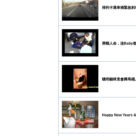
得利卡遇車禍緊急剎
莽顾人命，连Baby
聰明貓咪竟會蹲馬桶,
Happy New Years &