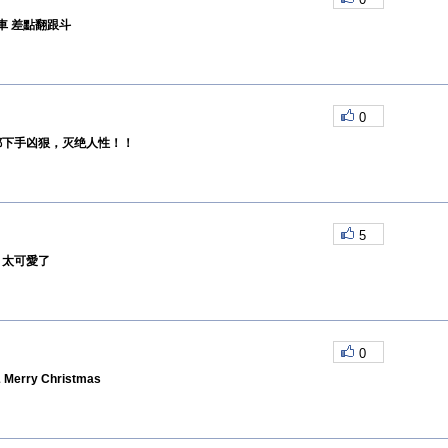
車 差點翻跟斗
0
都下手凶狠，灭绝人性！！
5
 太可愛了
0
 Merry Christmas