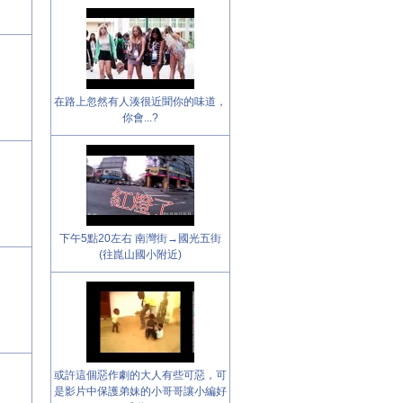
在路上忽然有人湊很近聞你的味道，
你會...?
下午5點20左右 南灣街→國光五街
(往崑山國小附近)
或許這個惡作劇的大人有些可惡，可
是影片中保護弟妹的小哥哥讓小編好