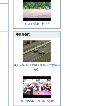
日本的愛車一族! 兇
每日最熱門
真人真事-全球最離奇車禍（注意第37
秒）
2015樂器展 See You Again