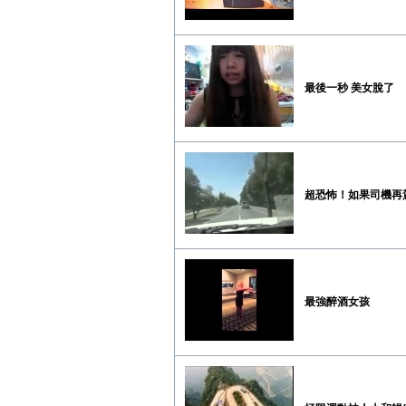
最後一秒 美女脫了
超恐怖！如果司機再
最強醉酒女孩