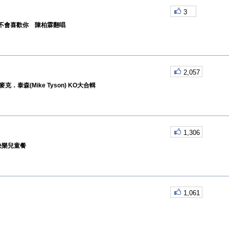
3
- 我不會喜歡你 陳柏霖翻唱
2,057
．泰森(Mike Tyson) KO大合輯
1,306
快樂兒童餐
1,061