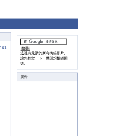
491
這裡有最讚的新奇搞笑影片。
讓您輕鬆一下，拋開煩惱樂開
懷。
廣告