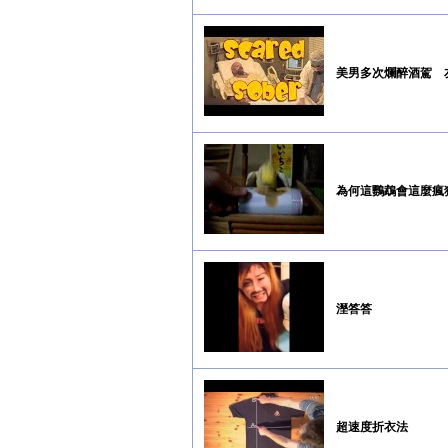
美男多次爛醉酒駕 友
為何這鸚鵡會這麼瘋
溼答答
超速度折衣法