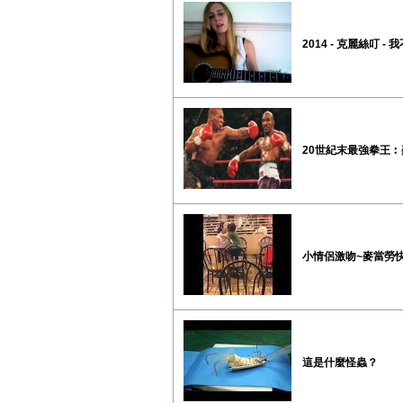
2014 - 克麗絲叮 
20世紀末最強拳王︰麥克
小情侶激吻~麥當勞
這是什麼怪蟲？