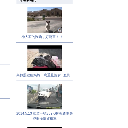
每週最熱門
神人家的狗狗，好厲害！ ！ ！
高齡黑猩猩媽媽，病重且拒食...直到...
2014.5.13 國道一號369K車禍.貨車失
控擦撞擊貨櫃車