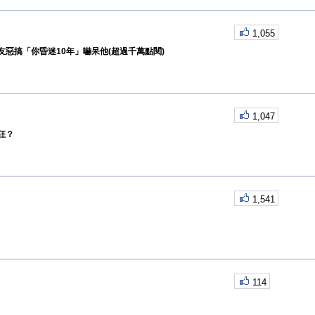
1,055
惡搞「你昏迷10年」嚇呆他(超過千萬點閱)
1,047
狂？
1,541
114