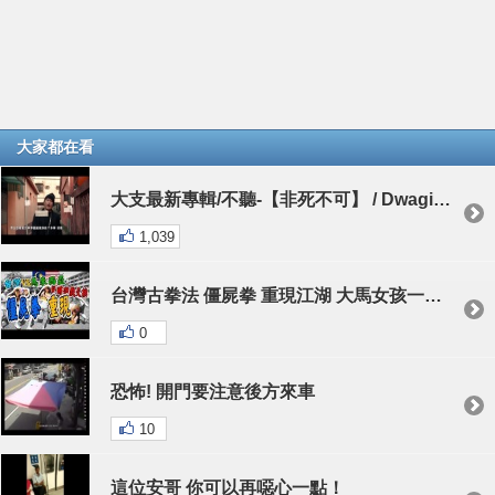
大家都在看
大支最新專輯/不聽-【非死不可】 / Dwagie - 【FaceBook】 [OFFICIAL VIDEO]
1,039
台灣古拳法 僵屍拳 重現江湖 大馬女孩一次就上手
0
恐怖! 開門要注意後方來車
10
這位安哥 你可以再噁心一點！