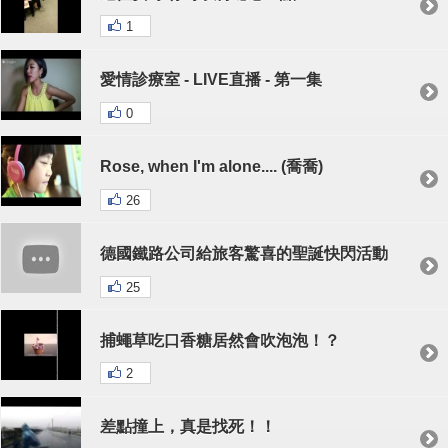
1
愛情診療室 - LIVE直播 - 第一集
0
Rose, when I'm alone.... (喬喬)
26
德國鐵路公司給旅客驚喜的聖誕快閃活動
25
捕蠅草吃口香糖居然會吹泡泡！？
2
差點撞上，真是找死！！