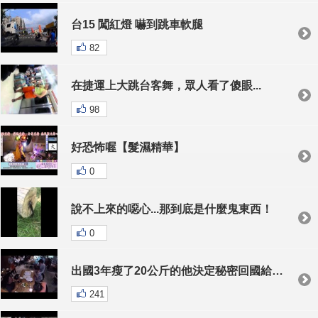
台15 闖紅燈 嚇到跳車軟腿
82
在捷運上大跳台客舞，眾人看了傻眼...
98
好恐怖喔【髮濕精華】
0
說不上來的噁心...那到底是什麼鬼東西！
0
出國3年瘦了20公斤的他決定秘密回國給爸媽一個驚喜，當他坐在隔壁桌假裝陌生人時…爸媽竟然...
241