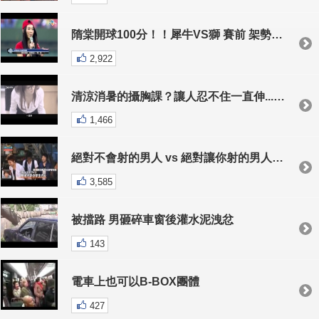
隋棠開球100分！！犀牛VS獅 賽前 架勢十足 姿勢標準！
2,922
清涼消暑的攝胸課？讓人忍不住一直伸...一直伸..
1,466
絕對不會射的男人 vs 絕對讓你射的男人 世紀「茅」盾大對決
3,585
被擋路 男砸碎車窗後灌水泥洩忿
143
電車上也可以B-BOX團體
427