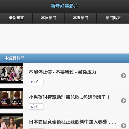
新奇好笑影片
最新建立
本日熱門
本週熱門
熱門貼文
本週最熱門
不能停止笑 - 不要错过 - 减轻压力
0
小男孩叫智慧助理播兒歌...爸媽崩潰了！
0
日本節目竟偷偷往正妹飲料中加入春藥，全程觀察她的反應…