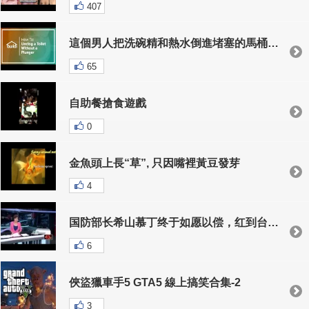
407
這個男人把洗碗精和熱水倒進堵塞的馬桶中，20分鐘後…奇蹟出現了
65
自助餐搶食遊戲
0
金魚頭上長“草”, 只因嘴裡黃豆​​發芽
4
国防部长希山慕丁终于如愿以偿，红到台湾，也红到中国大陆去了。
6
俠盜獵車手5 GTA5 線上搞笑合集-2
3