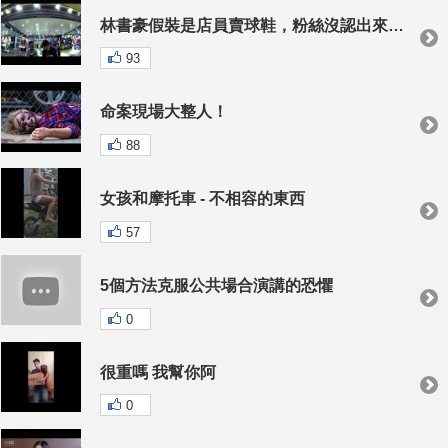
林書豪假裝是店員賣球鞋，粉絲沒認出來的反應，讓他哭著說「沒有人理我」...
93
命案現場大整人！
88
女孩和摩托車 - 不相容的東西
57
5個方法克服公共場合演講的恐懼
0
很重嗎 我幫你阿
0