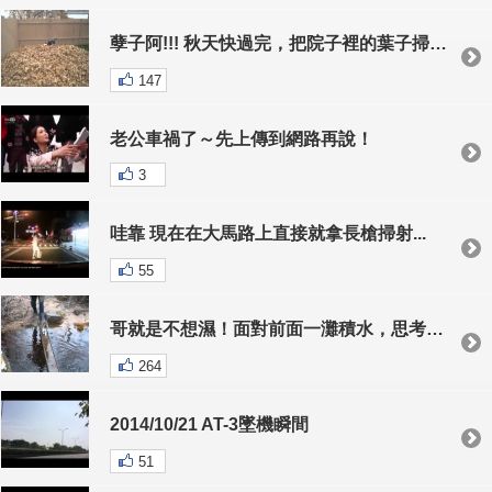
孽子阿!!! 秋天快過完，把院子裡的葉子掃一掃堆積起來，結果哈士奇這兔崽子竟然給我幹這蠢事！
147
老公車禍了～先上傳到網路再說！
3
哇靠 現在在大馬路上直接就拿長槍掃射...
55
哥就是不想濕！面對前面一灘積水，思考１０秒後貓咪決定以另類的方式過橋
264
2014/10/21 AT-3墜機瞬間
51