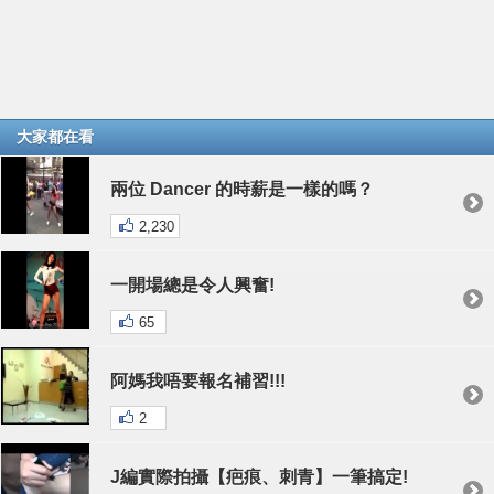
大家都在看
兩位 Dancer 的時薪是一樣的嗎？
2,230
一開場總是令人興奮!
65
阿媽我唔要報名補習!!!
2
J編實際拍攝【疤痕、刺青】一筆搞定!