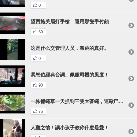
0
望西施美眉打手槍 還用那隻手付錢
69
这是什么交管理人员，舞跳的真好。
0
暴怒伯經典台詞... 佩服司機的風度！
90
一株捕蠅草一天抓到三隻大蒼蠅，連歐巴馬都震驚了！
75
人雞之情！讓小孩子教你什麽是愛！