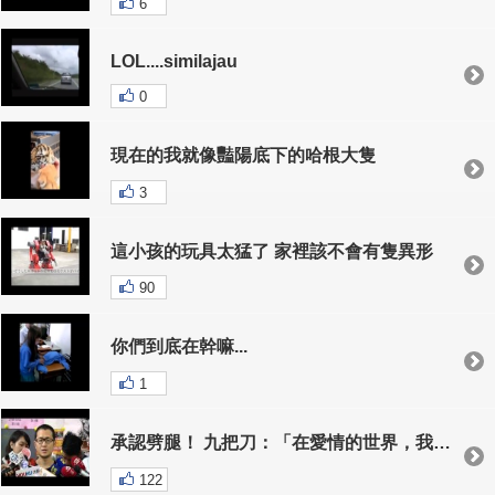
6
LOL....similajau
0
現在的我就像豔陽底下的哈根大隻
3
這小孩的玩具太猛了 家裡該不會有隻異形
90
你們到底在幹嘛...
1
承認劈腿！ 九把刀：「在愛情的世界，我不是個好人」
122