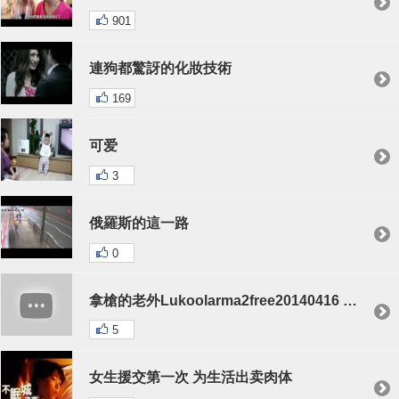
901
連狗都驚訝的化妝技術
169
可爱
3
俄羅斯的這一路
0
拿槍的老外Lukoolarma2free20140416 15 20 48
5
女生援交第一次 为生活出卖肉体