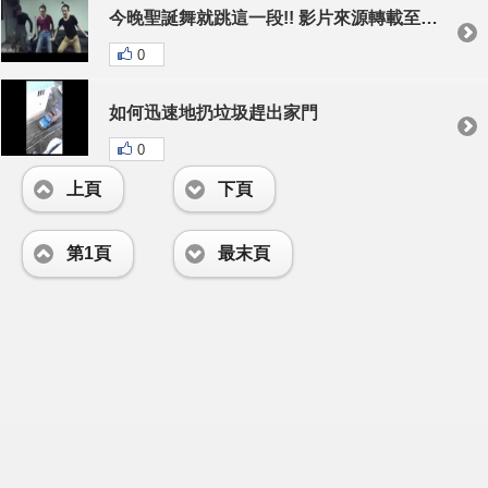
今晚聖誕舞就跳這一段!! 影片來源轉載至： @林良吉
0
如何迅速地扔垃圾趕出家門
0
上頁
下頁
第1頁
最末頁