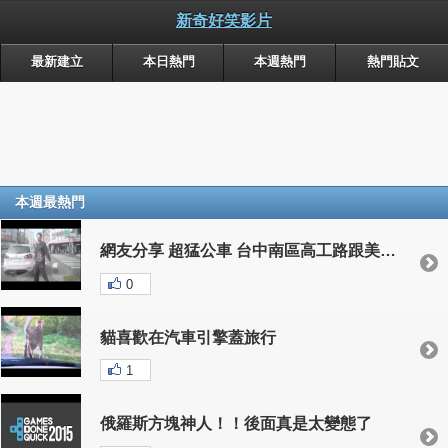
新奇好笑影片
最新建立
本日熱門
本週熱門
熱門貼文
本週最熱門
網友分享 超猛公車 台中南區高工路跟美村南路口
0
貓喜歡在汽車引擎蓋旅行
1
俄羅斯方塊神人！！後面真是太變態了