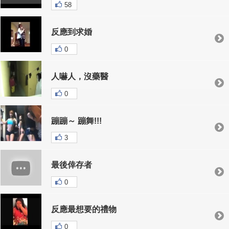
58
反應到求婚
0
人嚇人，沒藥醫
0
蹦蹦～ 蹦舞!!!
3
最後倖存者
0
反應最想要的禮物
0