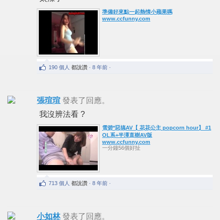
準備好來點一起熱情小蘋果嗎
www.ccfunny.com
190 個人
都說讚
· 8 年前 ·
張瑄瑄
發表了回應。
我沒辨法看 ?
雪碧*惡搞AV【 花花公主 popcorn hour】 #1
OL系+半澤直樹AV版
www.ccfunny.com
一分鐘56個好扯
713 個人
都說讚
· 8 年前 ·
小如林
發表了回應。