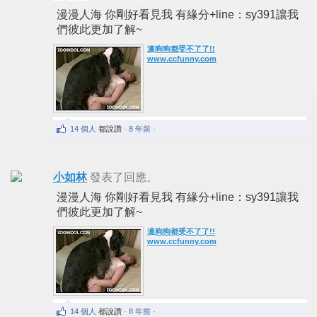
漫漫人海 你剛好看見我 有緣分+line：sy391讓我
們彼此更加了解~
連狗狗都受不了了!!
www.ccfunny.com
14 個人
都說讚
· 8 年前 ·
小如林
發表了回應。
漫漫人海 你剛好看見我 有緣分+line：sy391讓我
們彼此更加了解~
連狗狗都受不了了!!
www.ccfunny.com
14 個人
都說讚
· 8 年前 ·