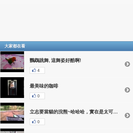
大家都在看
鸚鵡跳舞, 這舞姿好酷啊!
4
最美味的咖啡
0
立志要當貓的浣熊~哈哈哈，實在是太可愛了!
0