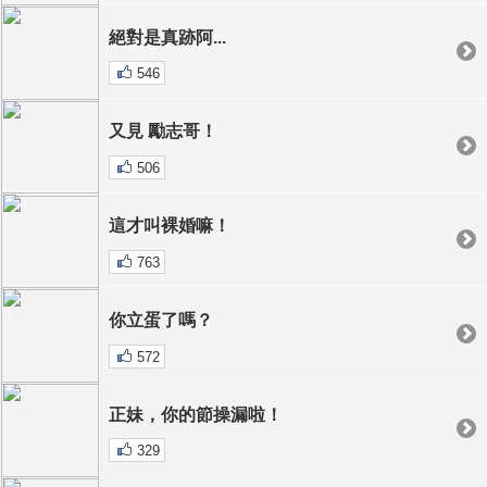
絕對是真跡阿...
546
又見 勵志哥！
506
這才叫裸婚嘛！
763
你立蛋了嗎？
572
正妹，你的節操漏啦！
329