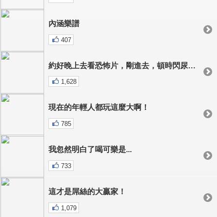
內涵樂譜
407
約好晚上去看恐怖片，剛進去，頓時閃尿了...
1,628
現在的年輕人都玩這麼大啊！
785
我忽然明白了喝可樂是...
733
這才是屌絲的大贏家！
1,079