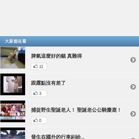
大家都在看
脾氣這麼好的貓 真難得
11
跟露點沒有差了
3
捕捉野生聖誕老人！ 聖誕老公公騎麋鹿！
0
發生在國外的行車糾紛...