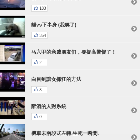
183
貓vs下半身 (我笑了)
354
马六甲的亲戚朋友们，要提高警惕了！
2
白目到讓女抓狂的方法
8
醉酒的人對系統
0
機車未兩段式左轉.生死一瞬間.