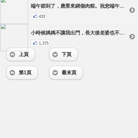
端午節到了，應景來綁個肉粽。祝您端午節快樂！
433
小時候媽媽不讓我出門，長大後老婆也不讓我出門...還是兄弟夠義氣阿！
1,375
上頁
下頁
第1頁
最末頁