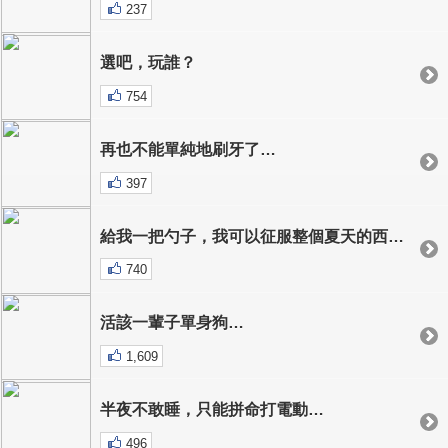
237
選吧，玩誰？
754
再也不能單純地刷牙了…
397
給我一把勺子，我可以征服整個夏天的西瓜！
740
活該一輩子單身狗…
1,609
半夜不敢睡，只能拼命打電動…
496