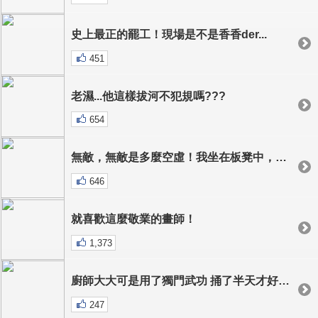
史上最正的罷工！現場是不是香香der...
451
老濕...他這樣拔河不犯規嗎???
654
無敵，無敵是多麼空虛！我坐在板凳中，寒風不斷的吹過！
646
就喜歡這麼敬業的畫師！
1,373
廚師大大可是用了獨門武功 捅了半天才好的...快趁熱吃！
247