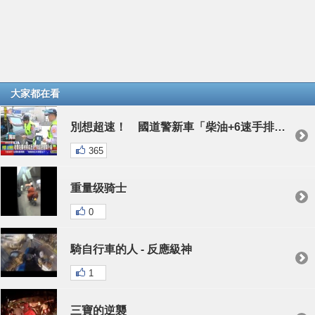
大家都在看
別想超速！ 國道警新車「柴油+6速手排」！
365
重量级骑士
0
騎自行車的人 - 反應級神
1
三寶的逆襲