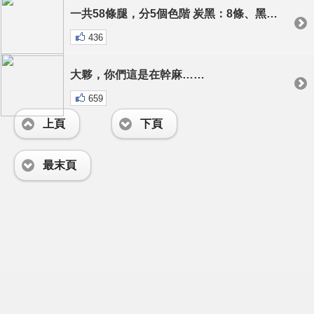
一共58條腿，分5個色階 炭黑：8條、黑︰12條、黃︰20條、白︰12條、極白︰6條！
436
大夥，你們這是在幹麻……
659
上頁
下頁
最末頁