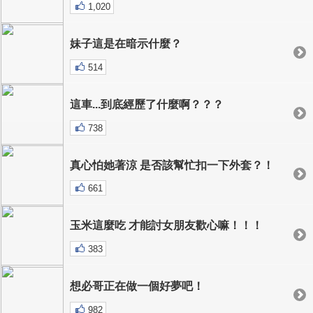
1,020
妹子這是在暗示什麼？
514
這車...到底經歷了什麼啊？？？
738
真心怕她著涼 是否該幫忙扣一下外套？！
661
玉米這麼吃 才能討女朋友歡心嘛！！！
383
想必哥正在做一個好夢吧！
982