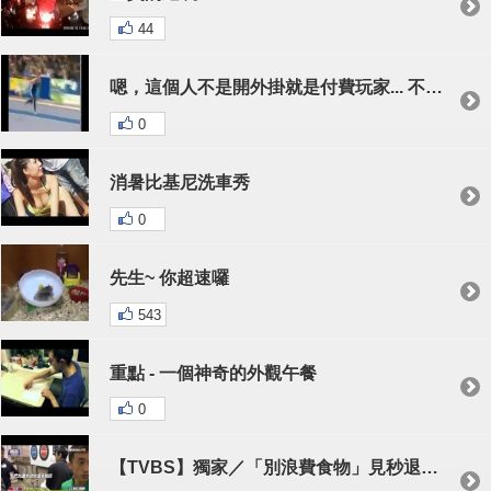
44
嗯，這個人不是開外掛就是付費玩家... 不過這次真的開過頭了...
0
消暑比基尼洗車秀
0
先生~ 你超速囉
543
重點 - 一個神奇的外觀午餐
0
【TVBS】獨家／「別浪費食物」見秒退鮮奶 群眾激動開罵