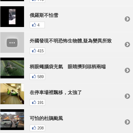
俄羅斯不怕雪
4
外國發現不明恐怖生物體,疑為變異所致
415
柄眼蠅腦袋充氣 眼睛擠到頭柄兩端
589
在停車場裡飄移，太強了
191
可怕的杜鵑颱風
208