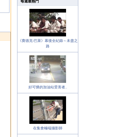
每週最熱門
《賽德克‧巴萊》幕後全紀錄～未盡之
路
好可憐的加油站受害者..
在集會極端攝影師