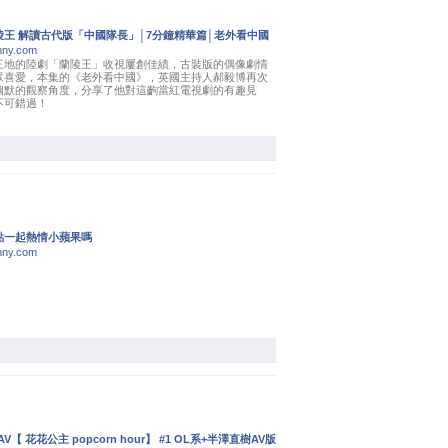
陵王 解讀古代版「中國隊長」│7分鐘精華篇│老外看中國
nny.com
三地的陸劇「蘭陵王」收視屢創佳績，古裝版的偶像劇情
眾喜愛，本集的­《老外看中國》，英國主持人郝毅博再次
幽默的觀察角度，分享了他對這齣當紅電­視劇的有趣見
不可錯過！
點一起熱情小蘋果嗎
nny.com
V【 花花公主 popcorn hour】 #1 OL系+半澤直樹AV版