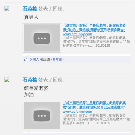
石芮榛
發表了回應。
真男人
【成吉思汗館長】早餐店老闆，虧館長老婆
撈"偏"的，還笑稱"開玩笑而已反應這麼大"
www.ccfunny.com
【成吉思汗館長】早餐店老闆，虧館長老婆
撈"偏"的，還笑稱"開玩笑而已反應這麼大" / 館
長老婆X6事件(一)……20180125
0 個人
都說讚
· 8 年前 ·
石芮榛
發表了回應。
館長愛老婆
加油
【成吉思汗館長】早餐店老闆，虧館長老婆
撈"偏"的，還笑稱"開玩笑而已反應這麼大"
www.ccfunny.com
【成吉思汗館長】早餐店老闆，虧館長老婆
撈"偏"的，還笑稱"開玩笑而已反應這麼大" / 館
長老婆X6事件(一)……20180125