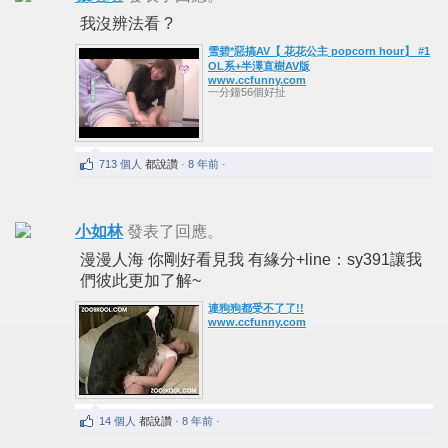
我沒辨法看 ?
雪碧*惡搞AV【 花花公主 popcorn hour】 #1
OL系+半澤直樹AV版
www.ccfunny.com
一分鐘56個好扯
713 個人
都說讚
· 8 年前 ·
小如林
發表了回應。
漫漫人海 你剛好看見我 有緣分+line：sy391讓我
們彼此更加了解~
連狗狗都受不了了!!
www.ccfunny.com
14 個人
都說讚
· 8 年前 ·