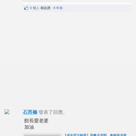
0 個人
都說讚
· 8 年前 ·
石芮榛
發表了回應。
館長愛老婆
加油
【成吉思汗館長】早餐店老闆，虧館長老婆