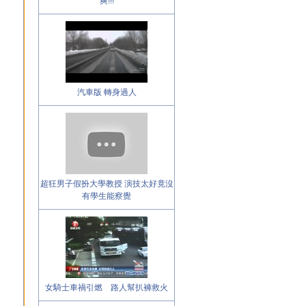
爽!!!
汽車版 轉身過人
超狂男子假扮大學教授 演技太好竟沒
有學生能察覺
女騎士車禍引燃 路人幫扒褲救火