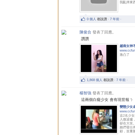
我亂摔東西，
0 個人
都說讚
· 7 年前 ·
陳俊合
發表了回應。
讚讚
越南女神不
www.ccfu
激凸了
1,868 個人
都說讚
· 7 年前 ·
楊智強
發表了回應。
這兩個白癡少女 會有現世報ㄋ
變態少女
www.ccfu
這2名少
入微波爐
卻在大笑
她們發出
顧，並重新改