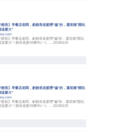
汗館長】早餐店老闆，虧館長老婆撈"偏"的，還笑稱"開玩
應這麼大"
nny.com
汗館長】早餐店老闆，虧館長老婆撈"偏"的，還笑稱"開玩
麼大" / 館長老婆X6事件(一)……20180125
汗館長】早餐店老闆，虧館長老婆撈"偏"的，還笑稱"開玩
應這麼大"
nny.com
汗館長】早餐店老闆，虧館長老婆撈"偏"的，還笑稱"開玩
麼大" / 館長老婆X6事件(一)……20180125