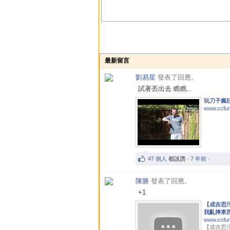
最新留言
劉易星
發表了回應。
試著丟出去 瞧瞧..
玩刀子瘋
www.ccfu
47 個人
都說讚
· 7 年前 ·
陳勝
發表了回應。
+1
【成吉思
我亂摔東
www.ccfu
【成吉思