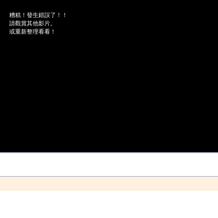
糟糕！發生錯誤了！！
請觀賞其他影片。
或重新整理看看！