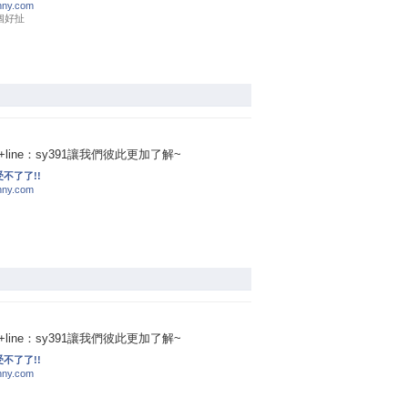
nny.com
個好扯
ine：sy391讓我們彼此更加了解~
不了了!!
nny.com
ine：sy391讓我們彼此更加了解~
不了了!!
nny.com