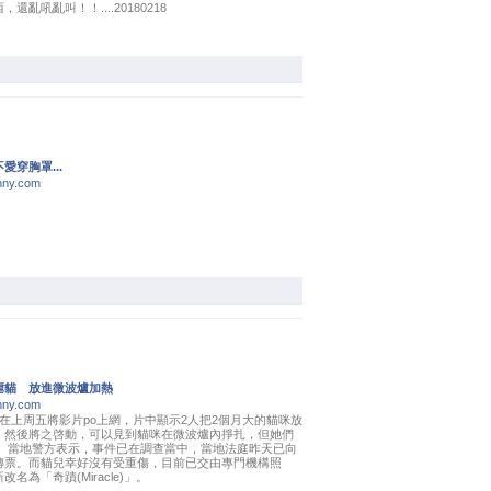
還亂吼亂叫！！....20180218
愛穿胸罩...
nny.com
虐貓 放進微波爐加熱
nny.com
女在上周五將影片po上網，片中顯示2人把2個月大的貓咪放
，然後將之啓動，可以見到貓咪在微波爐內掙扎，但她們
。 當地警方表示，事件已在調查當中，當地法庭昨天已向
傳票。而貓兒幸好沒有受重傷，目前已交由專門機構照
名為「奇蹟(Miracle)」。