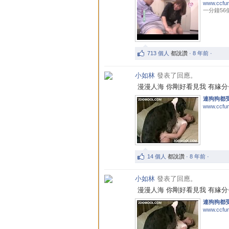
www.ccfu
一分鐘56
713 個人
都說讚
· 8 年前 ·
小如林
發表了回應。
漫漫人海 你剛好看見我 有緣分+l
連狗狗都受
www.ccfu
14 個人
都說讚
· 8 年前 ·
小如林
發表了回應。
漫漫人海 你剛好看見我 有緣分+l
連狗狗都受
www.ccfu