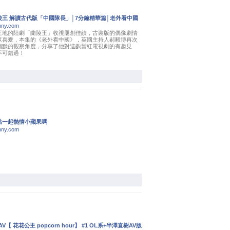
陵王 解讀古代版「中國隊長」│7分鐘精華篇│老外看中國
nny.com
三地的陸劇「蘭陵王」收視屢創佳績，古裝版的偶像劇情
眾喜愛，本集的­《老外看中國》，英國主持人郝毅博再次
幽默的觀察角度，分享了他對這齣當紅電­視劇的有趣見
不可錯過！
點一起熱情小蘋果嗎
nny.com
V【 花花公主 popcorn hour】 #1 OL系+半澤直樹AV版