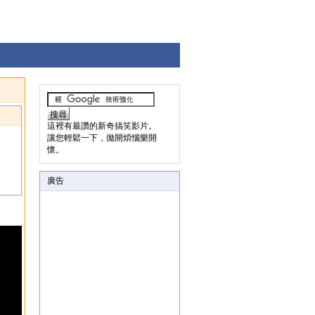
這裡有最讚的新奇搞笑影片。
讓您輕鬆一下，拋開煩惱樂開
懷。
廣告