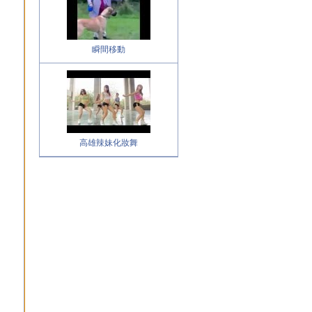
瞬間移動
高雄辣妹化妝舞