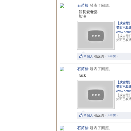
石芮榛
發表了回應。
館長愛老婆
加油
【成吉思
笑而已反
www.ccfu
【成吉思
笑而已反應這
0 個人
都說讚
· 8 年前 ·
石芮榛
發表了回應。
fuck
【成吉思
笑而已反
www.ccfu
【成吉思
笑而已反應這
0 個人
都說讚
· 8 年前 ·
石芮榛
發表了回應。