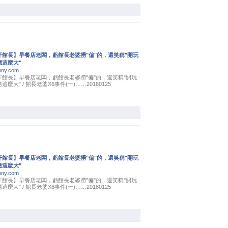
汗館長】早餐店老闆，虧館長老婆撈"偏"的，還笑稱"開玩
應這麼大"
nny.com
汗館長】早餐店老闆，虧館長老婆撈"偏"的，還笑稱"開玩
麼大" / 館長老婆X6事件(一)……20180125
汗館長】早餐店老闆，虧館長老婆撈"偏"的，還笑稱"開玩
應這麼大"
nny.com
汗館長】早餐店老闆，虧館長老婆撈"偏"的，還笑稱"開玩
麼大" / 館長老婆X6事件(一)……20180125