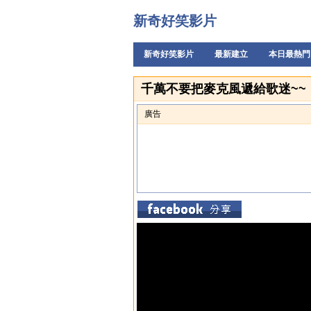
新奇好笑影片
新奇好笑影片
最新建立
本日最熱門
千萬不要把麥克風遞給歌迷~~
廣告