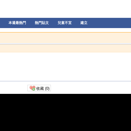
本週最熱門
熱門貼文
兒童不宜
建立
收藏 (0)