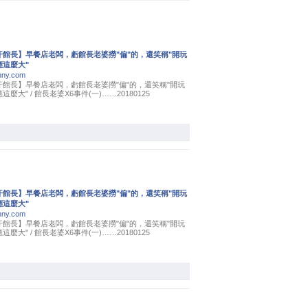
汗館長】早餐店老闆，虧館長老婆撈"偏"的，還笑稱"開玩
應這麼大"
nny.com
汗館長】早餐店老闆，虧館長老婆撈"偏"的，還笑稱"開玩
麼大" / 館長老婆X6事件(一)……20180125
汗館長】早餐店老闆，虧館長老婆撈"偏"的，還笑稱"開玩
應這麼大"
nny.com
汗館長】早餐店老闆，虧館長老婆撈"偏"的，還笑稱"開玩
麼大" / 館長老婆X6事件(一)……20180125