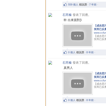
559 個人
都說讚
· 7 年前 ·
石芮榛
發表了回應。
幹 出來面對]\
【成吉思
笑而已反
www.ccfu
【成吉思
笑而已反應這
0 個人
都說讚
· 8 年前 ·
石芮榛
發表了回應。
真男人
【成吉思
笑而已反
www.ccfu
【成吉思
笑而已反應這
0 個人
都說讚
· 8 年前 ·