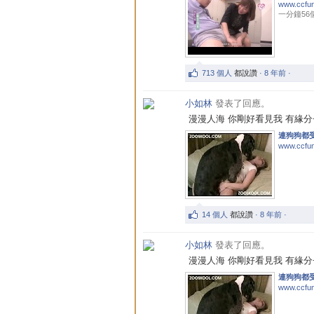
www.ccfu
一分鐘56
713 個人
都說讚
· 8 年前 ·
小如林
發表了回應。
漫漫人海 你剛好看見我 有緣分+l
連狗狗都受
www.ccfu
14 個人
都說讚
· 8 年前 ·
小如林
發表了回應。
漫漫人海 你剛好看見我 有緣分+l
連狗狗都受
www.ccfu