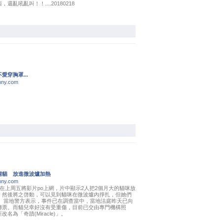
還亂吼亂叫！！....20180218
愛穿胸罩...
nny.com
虐貓 放進微波爐加熱
nny.com
女在上周五將影片po上網，片中顯示2人把2個月大的貓咪放
，然後將之啓動，可以見到貓咪在微波爐內掙扎，但她們
。 當地警方表示，事件已在調查當中，當地法庭昨天已向
傳票。而貓兒幸好沒有受重傷，目前已交由專門機構照
名為「奇蹟(Miracle)」。