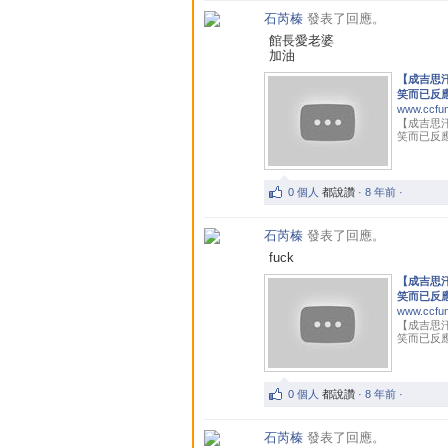
石芮榛
發表了回應。
館長愛老婆
加油
【成吉思
笑而已反
www.ccfu
【成吉思
笑而已反應這
0 個人
都說讚
· 8 年前 ·
石芮榛
發表了回應。
fuck
【成吉思
笑而已反
www.ccfu
【成吉思
笑而已反應這
0 個人
都說讚
· 8 年前 ·
石芮榛
發表了回應。