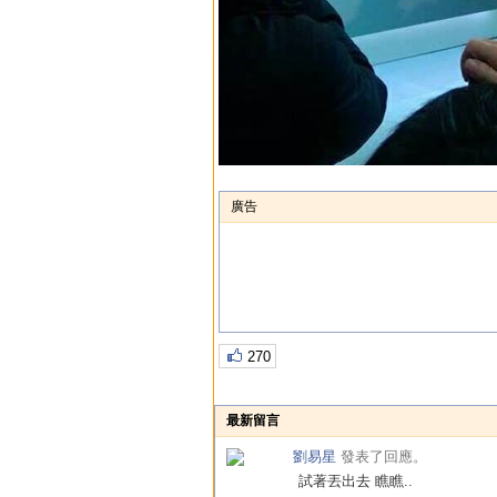
廣告
270
最新留言
劉易星
發表了回應。
試著丟出去 瞧瞧..