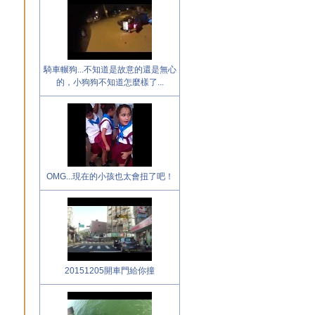
騎車輾狗...不知道是故意的還是無心
的，小狗狗不知道怎麼樣了...
OMG...現在的小孩也太會扭了吧！
20151205開車門給你撞