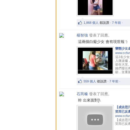
1,868 個人
都說讚
· 7 年前 ·
楊智強
發表了回應。
這兩個白癡少女 會有現世報ㄋ
變態少女
www.ccfu
這2名少
入微波爐
卻在大笑
她們發出
顧，並重新改
559 個人
都說讚
· 7 年前 ·
石芮榛
發表了回應。
幹 出來面對]\
【成吉思
笑而已反
www.ccfu
【成吉思
笑而已反應這