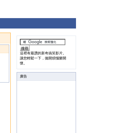
這裡有最讚的新奇搞笑影片。
讓您輕鬆一下，拋開煩惱樂開
懷。
廣告