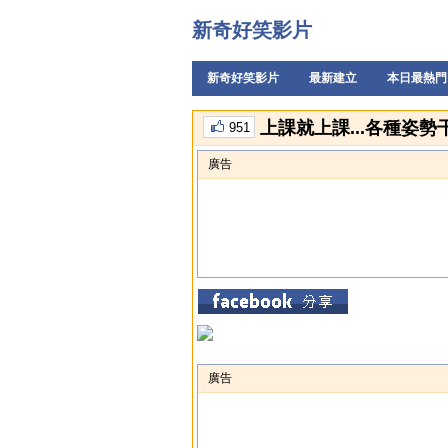
新奇好笑影片
新奇好笑影片
最新建立
本日最熱門
上課就上課...各種姿
951
廣告
廣告