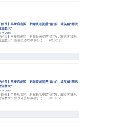
汗館長】早餐店老闆，虧館長老婆撈"偏"的，還笑稱"開玩
應這麼大"
nny.com
汗館長】早餐店老闆，虧館長老婆撈"偏"的，還笑稱"開玩
麼大" / 館長老婆X6事件(一)……20180125
汗館長】早餐店老闆，虧館長老婆撈"偏"的，還笑稱"開玩
應這麼大"
nny.com
汗館長】早餐店老闆，虧館長老婆撈"偏"的，還笑稱"開玩
麼大" / 館長老婆X6事件(一)……20180125