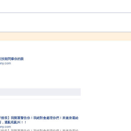
狂技能閃爆你的眼
nny.com
汗館長】我鄭重警告你！我絕對會處理你們！來健身還給
西，還亂吼亂叫！！
nny.com
汗館長】我鄭重警告你！我絕對會處理你們！來健身還給