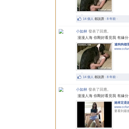
14 個人
都說讚
· 8 年前 ·
小如林
發表了回應。
漫漫人海 你剛好看見我 有緣分+l
連狗狗都受
www.ccfu
14 個人
都說讚
· 8 年前 ·
小如林
發表了回應。
漫漫人海 你剛好看見我 有緣分+l
她肯定是
www.ccfu
要看到最後.