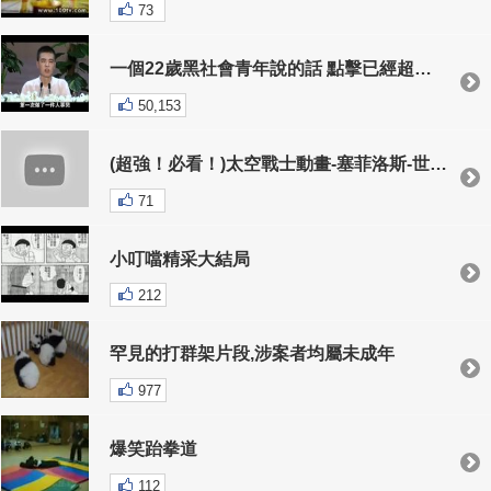
73
一個22歲黑社會青年說的話 點擊已經超過百萬 （完整版）
50,153
(超強！必看！)太空戰士動畫-塞菲洛斯-世界毀滅者-台灣製造
71
小叮噹精采大結局
212
罕見的打群架片段,涉案者均屬未成年
977
爆笑跆拳道
112