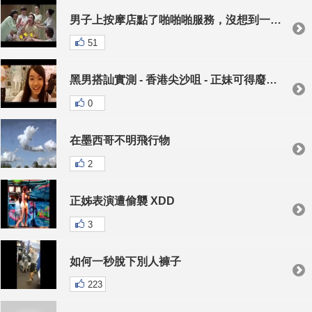
男子上按摩店點了啪啪啪服務，沒想到一次來6個…..
51
黑男搭訕實測 - 香港尖沙咀 - 正妹可得廢搭訕法
0
在墨西哥不明飛行物
2
正姊表演遭偷襲 XDD
3
如何一秒脫下別人褲子
223