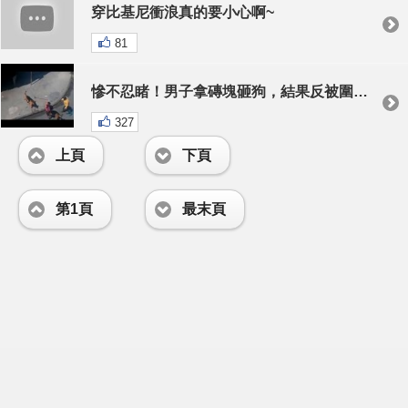
穿比基尼衝浪真的要小心啊~
81
慘不忍睹！男子拿磚塊砸狗，結果反被圍咬重傷！
327
上頁
下頁
第1頁
最末頁