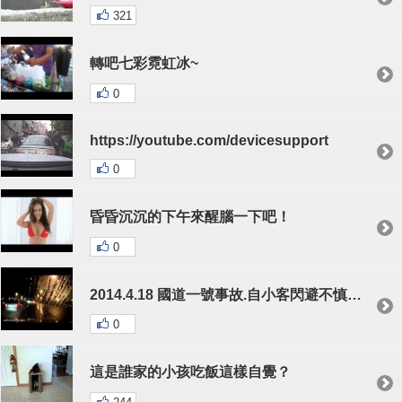
321
轉吧七彩霓虹冰~
0
https://youtube.com/devicesupport
0
昏昏沉沉的下午來醒腦一下吧！
0
2014.4.18 國道一號事故.自小客閃避不慎自撞分隔島
0
這是誰家的小孩吃飯這樣自覺？