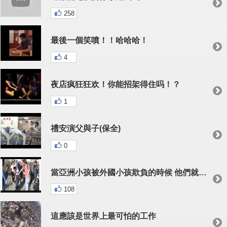
258
最後一個笑噴！！哈哈哈！
4
夜店疯狂狂欢！你能招架得住吗！？
1
禮安演父與子(保全)
0
當亞洲小孩被外國小孩欺負的時候 他們就會用這招秒殺對手
108
這應該是世界上最可怕的工作