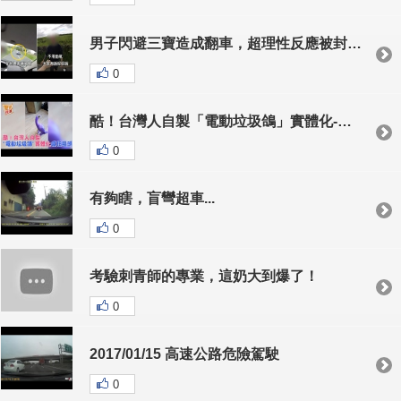
男子閃避三寶造成翻車，超理性反應被封「史上最淡定的車禍苦主」
0
酷！台灣人自製「電動垃圾鴿」實體化-瘋狂甩頭
0
有夠瞎，盲彎超車...
0
考驗刺青師的專業，這奶大到爆了！
0
2017/01/15 高速公路危險駕駛
0