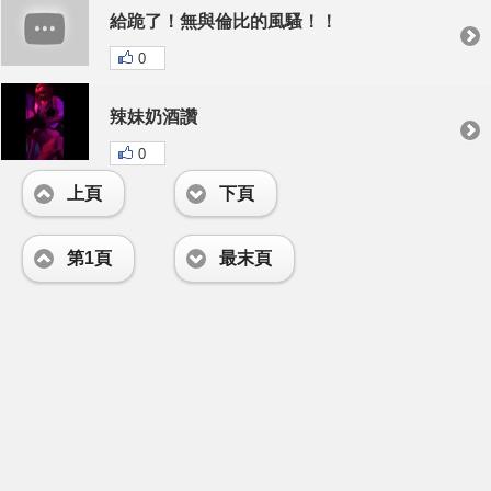
給跪了！無與倫比的風騷！！
0
辣妹奶酒讚
0
上頁
下頁
第1頁
最末頁