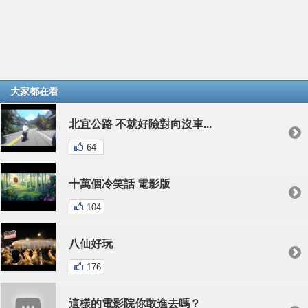
大家都在看
北宜公路 不就好險對向沒車...
64
十萬個冷笑話 電影版
104
八仙好玩
176
這樣的電影院你敢進去嗎？