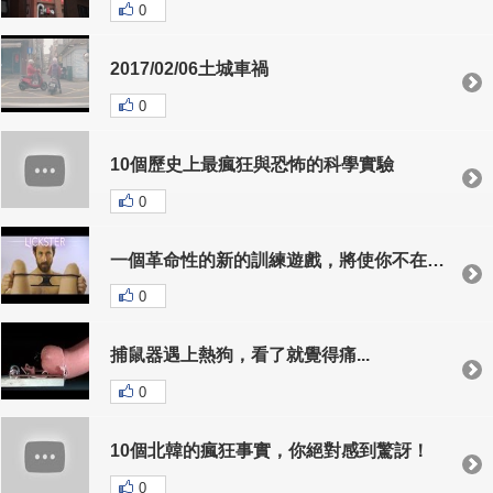
0
2017/02/06土城車禍
0
10個歷史上最瘋狂與恐怖的科學實驗
0
一個革命性的新的訓練遊戲，將使你不在只是嚕蛇蛇！
0
捕鼠器遇上熱狗，看了就覺得痛...
0
10個北韓的瘋狂事實，你絕對感到驚訝！
0