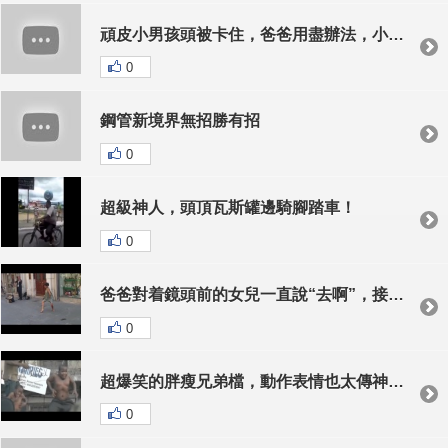
頑皮小男孩頭被卡住，爸爸用盡辦法，小男孩突然想到...
0
鋼管新境界無招勝有招
0
超級神人，頭頂瓦斯罐邊騎腳踏車！
0
爸爸對着鏡頭前的女兒一直說“去啊”，接下來的畫面讓人鼓掌叫好~
0
超爆笑的胖瘦兄弟檔，動作表情也太傳神，笑死我啦！
0