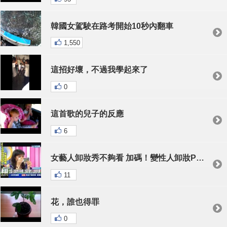
韓國女駕駛在路考開始10秒內翻車
1,550
這招好壞，不過我學起來了
0
這首歌的兒子的反應
6
女藝人卸妝秀不夠看 加碼！變性人卸妝PK賽
11
花，誰也得罪
0